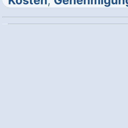
Kosten
,
Genehmigun