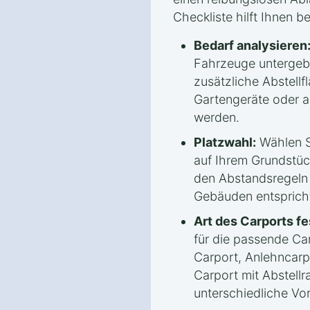
Checkliste hilft Ihnen b
Bedarf analysieren
Fahrzeuge untergeb
zusätzliche Abstellf
Gartengeräte oder 
werden.
Platzwahl:
Wählen S
auf Ihrem Grundstück
den Abstandsregeln
Gebäuden entsprich
Art des Carports fe
für die passende Car
Carport, Anlehncarp
Carport mit Abstellr
unterschiedliche Vor