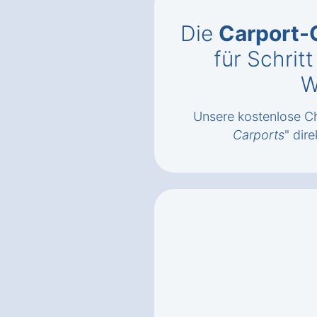
Die
Carport-
für Schrit
W
Unsere kostenlose Ch
Carports
" dire