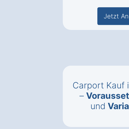
Jetzt An
Carport Kauf 
–
Vorausse
und
Vari