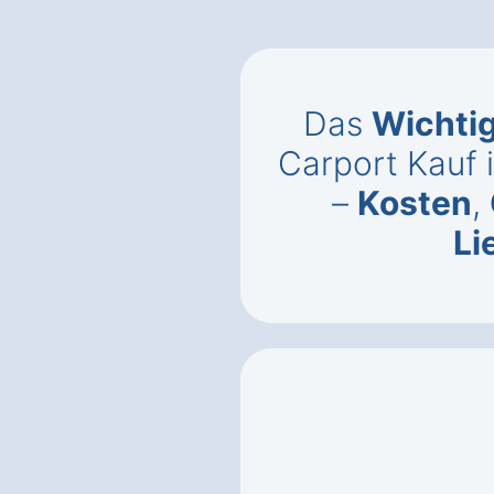
Das
Wichti
Carport Kauf 
–
Kosten
,
Li