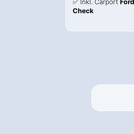
✅ Inkl. Carport
För
Check