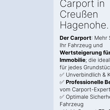
Carport in
Creußen
Hagenohe.
Der Carport
: Mehr 
Ihr Fahrzeug und
Wertsteigerung für
Immobilie
; die ide
für jedes Grundstüc
✅ Unverbindlich & K
✅
Professionelle 
vom Carport-Exper
✅ Optimale Sicherhei
Fahrzeug