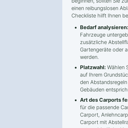
beginnen, sollten Sie z
einen reibungslosen Abl
Checkliste hilft Ihnen b
Bedarf analysieren
Fahrzeuge untergeb
zusätzliche Abstellf
Gartengeräte oder 
werden.
Platzwahl:
Wählen S
auf Ihrem Grundstück
den Abstandsregeln
Gebäuden entsprich
Art des Carports fe
für die passende Car
Carport, Anlehncarp
Carport mit Abstellr