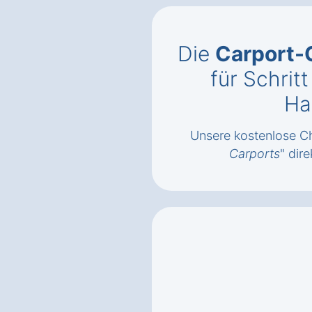
Die
Carport-
für Schrit
Ha
Unsere kostenlose Ch
Carports
" dire