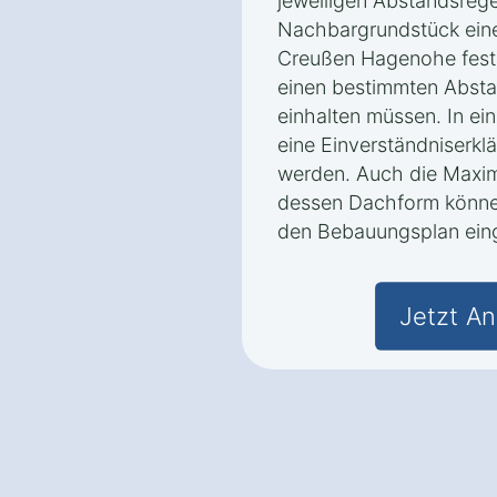
jeweiligen Abstandsreg
Nachbargrundstück eine 
Creußen Hagenohe fest,
einen bestimmten Abst
einhalten müssen. In ei
eine Einverständniserkl
werden. Auch die Maxi
dessen Dachform könne
den Bebauungsplan eing
Jetzt An