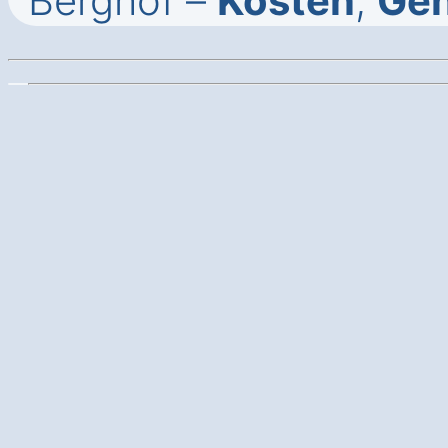
Berghof –
Kosten
,
Ge