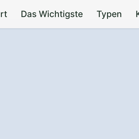
rt
Das Wichtigste
Typen
r Auto vor Wind
t einem
rport in