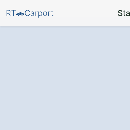
RT🚗Carport
Sta
Schützen Sie Ih
und Wetter
– mi
hochwertigen Ca