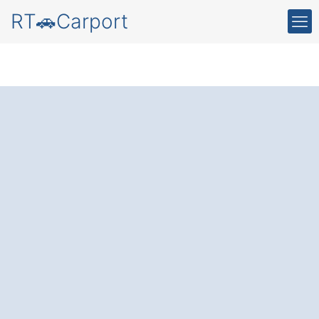
RT🚗Carport
Schützen Sie Ihr
Auto vor Wind und
Wetter
– mit einem
hochwertigen Carport
in Nürnberg