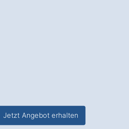
Unterbürg.
Der Carport
: Mehr Schutz für Ihr
Fahrzeug und
Wertsteigerung für Ihre
Immobilie
; die ideale Lösung für jedes
Grundstück.
✅ Unverbindlich & Kostenfrei
✅
Professionelle Beratung
vom
Carport-Experten
✅ Optimale Sicherheit für Ihr Fahrzeug
✅ Inkl. Carport
Förderungs-Check
Jetzt Angebot erhalten