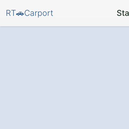
RT🚗Carport
Sta
Schützen Sie Ih
und Wetter
– mi
hochwertigen Ca