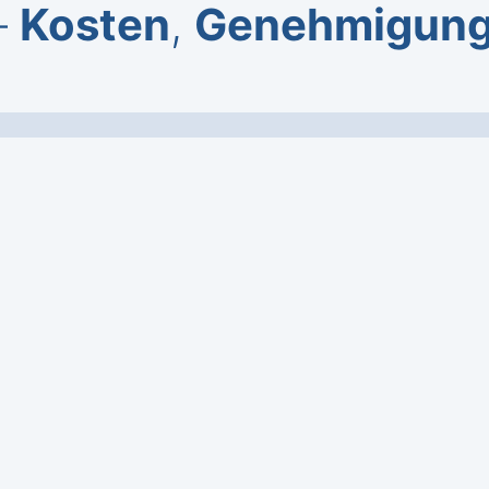
–
Kosten
,
Genehmigun