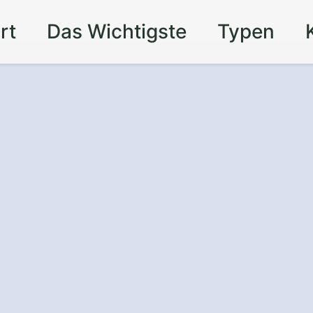
rt
Das Wichtigste
Typen
r Auto vor Wind
t einem
rport in