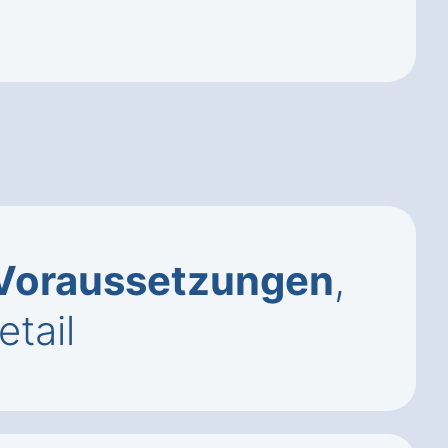
Voraussetzungen
,
tail