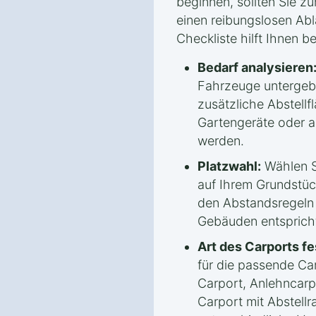
beginnen, sollten Sie z
einen reibungslosen Abl
Checkliste hilft Ihnen b
Bedarf analysieren
Fahrzeuge untergeb
zusätzliche Abstellf
Gartengeräte oder 
werden.
Platzwahl:
Wählen S
auf Ihrem Grundstück
den Abstandsregeln
Gebäuden entsprich
Art des Carports fe
für die passende Car
Carport, Anlehncarp
Carport mit Abstellr