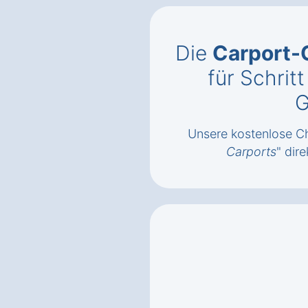
Die
Carport-
für Schrit
G
Unsere kostenlose Ch
Carports
" dire