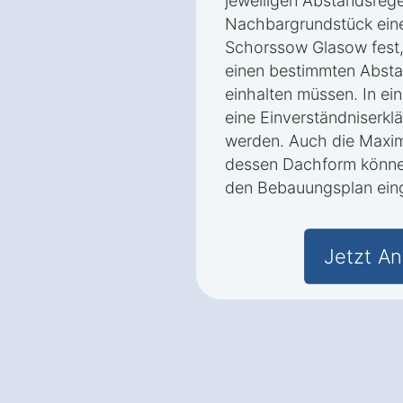
jeweiligen Abstandsreg
Nachbargrundstück eine 
Schorssow Glasow fest,
einen bestimmten Abst
einhalten müssen. In ei
eine Einverständniserkl
werden. Auch die Maxi
dessen Dachform könne
den Bebauungsplan eing
Jetzt An