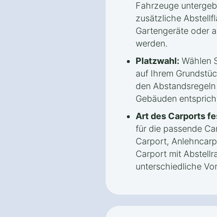
Fahrzeuge untergeb
zusätzliche Abstellf
Gartengeräte oder 
werden.
Platzwahl:
Wählen S
auf Ihrem Grundstück
den Abstandsregeln
Gebäuden entsprich
Art des Carports fe
für die passende Car
Carport, Anlehncarp
Carport mit Abstellr
unterschiedliche Vor