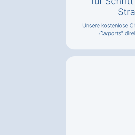
für Schrit
Str
Unsere kostenlose Ch
Carports
" dire