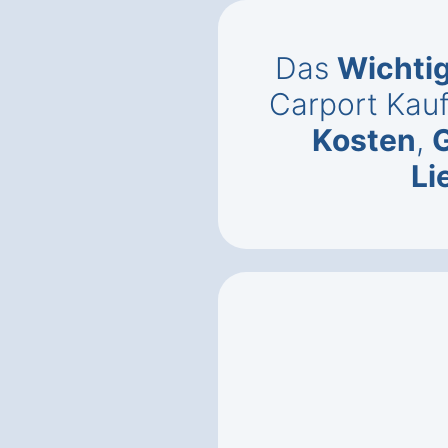
Das
Wichti
Carport Kauf
Kosten
,
Li