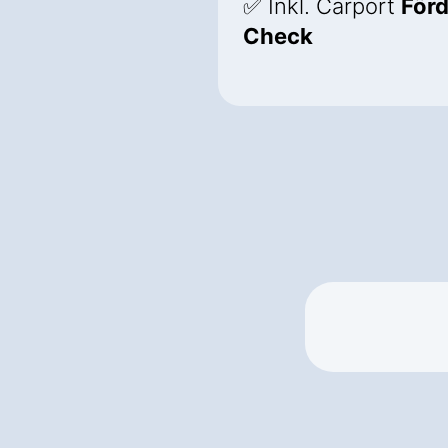
✅ Inkl. Carport
För
Check