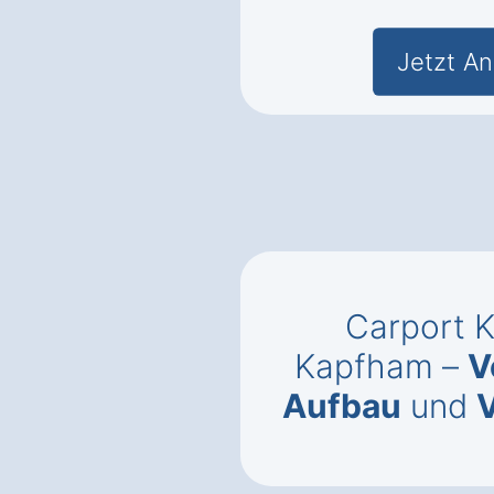
Jetzt An
Carport K
Kapfham –
V
Aufbau
und
V