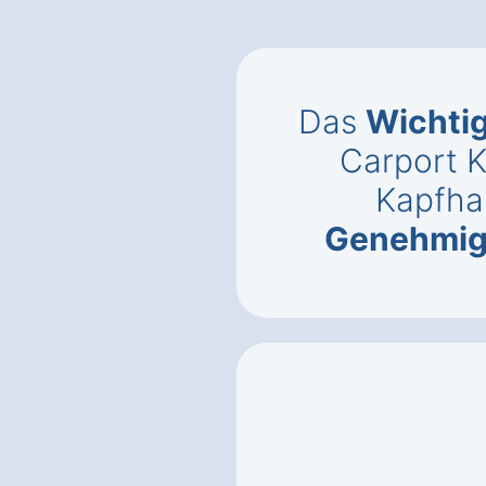
Das
Wichti
Carport K
Kapfh
Genehmi