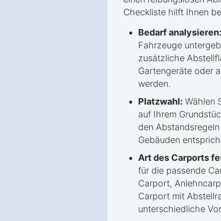
Checkliste hilft Ihnen b
Bedarf analysieren
Fahrzeuge untergeb
zusätzliche Abstellf
Gartengeräte oder 
werden.
Platzwahl:
Wählen S
auf Ihrem Grundstück
den Abstandsregeln
Gebäuden entsprich
Art des Carports fe
für die passende Car
Carport, Anlehncarp
Carport mit Abstellr
unterschiedliche Vor