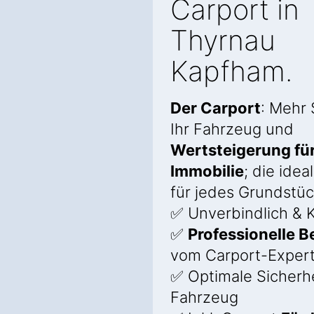
Carport in
Thyrnau
Kapfham.
Der Carport
: Mehr 
Ihr Fahrzeug und
Wertsteigerung für
Immobilie
; die ide
für jedes Grundstüc
✅ Unverbindlich & K
✅
Professionelle 
vom Carport-Exper
✅ Optimale Sicherhei
Fahrzeug