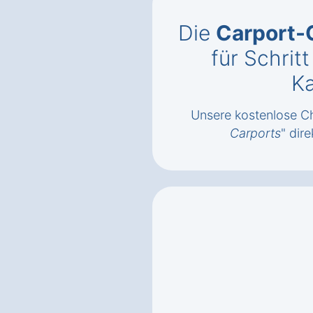
Die
Carport-
für Schrit
K
Unsere kostenlose Ch
Carports
" dire