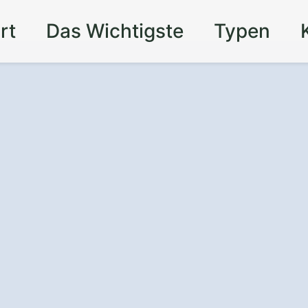
rt
Das Wichtigste
Typen
r Auto vor Wind
t einem
rport in