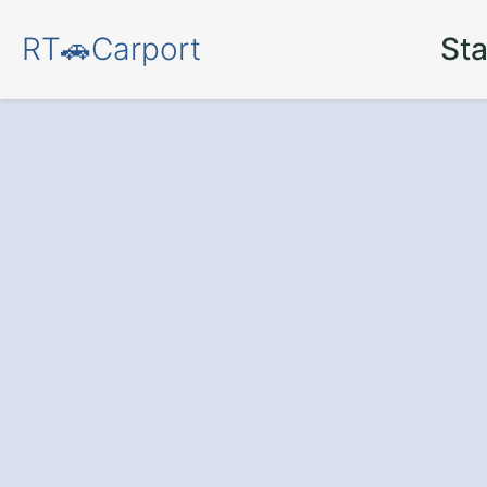
RT🚗Carport
Sta
Schützen Sie Ih
und Wetter
– mi
hochwertigen Ca