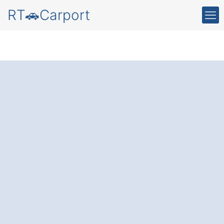
RT🚗Carport
Schützen Sie Ihr
Auto vor Wind und
Wetter
– mit einem
hochwertigen Carport
in Vierkirchen