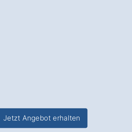
Hilbersdorf.
Der Carport
: Mehr Schutz für Ihr
Fahrzeug und
Wertsteigerung für Ihre
Immobilie
; die ideale Lösung für jedes
Grundstück.
✅ Unverbindlich & Kostenfrei
✅
Professionelle Beratung
vom
Carport-Experten
✅ Optimale Sicherheit für Ihr Fahrzeug
✅ Inkl. Carport
Förderungs-Check
Jetzt Angebot erhalten