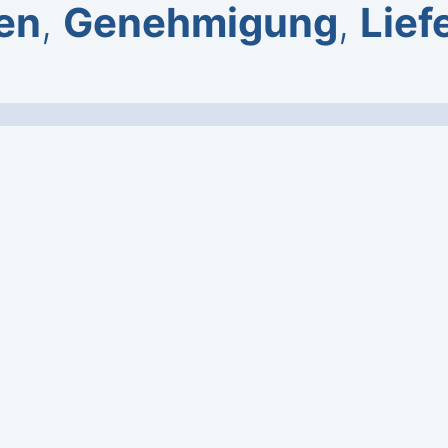
en
,
Genehmigung
,
Lief