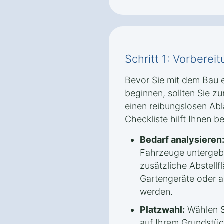
Schritt 1: Vorbere
Bevor Sie mit dem Bau e
beginnen, sollten Sie z
einen reibungslosen Abl
Checkliste hilft Ihnen b
Bedarf analysieren
Fahrzeuge untergeb
zusätzliche Abstellf
Gartengeräte oder 
werden.
Platzwahl:
Wählen S
auf Ihrem Grundstück