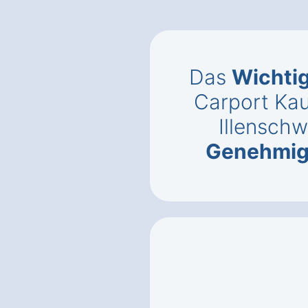
Das
Wichti
Carport Kau
Illensch
Genehmi