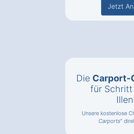
Jetzt An
Die
Carport-
für Schrit
Ill
Unsere kostenlose Ch
Carports
" dire