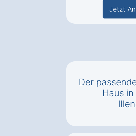
Jetzt An
Der passend
Haus in
Ill